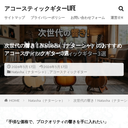
アコースティックギターLIFE
カテゴリー
サイトマップ
プライバシーポリシー
お問い合わせフォーム
運営者情報
次世代の響き！Natasha（ナターシャ）のおすすめ
検索
アコースティックギター3選
2026年5月17日
2026年5月17日
Natasha（ナターシャ）
,
アコースティックギター
HOME
Natasha（ナターシャ）
次世代の響き！Natasha（ナタ
「手頃な価格で、プロクオリティの響きを手に入れたい」